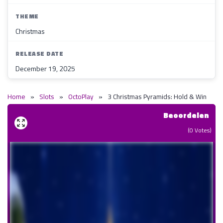
THEME
Christmas
RELEASE DATE
December 19, 2025
Home
»
Slots
»
OctoPlay
»
3 Christmas Pyramids: Hold & Win
Beoordelen
(
0
Votes)