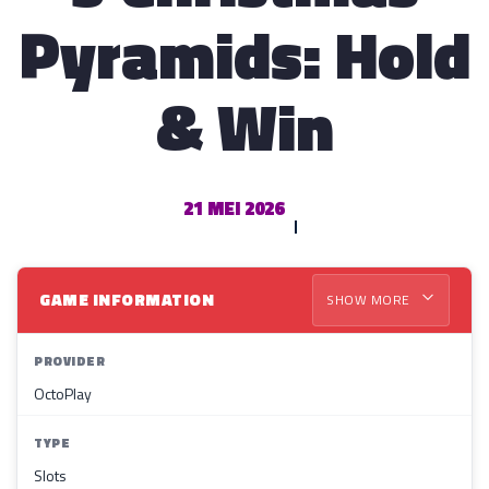
Pyramids: Hold
& Win
21 MEI 2026
GAME INFORMATION
SHOW MORE
PROVIDER
OctoPlay
TYPE
Slots