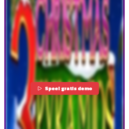
Speel gratis demo