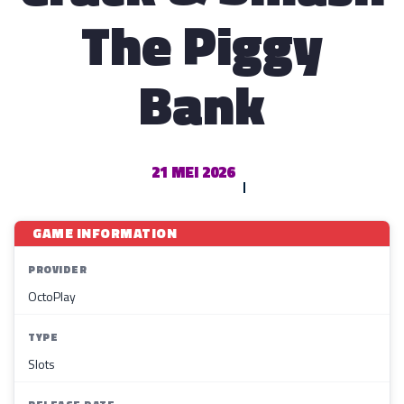
The Piggy
Bank
21 MEI 2026
GAME INFORMATION
PROVIDER
OctoPlay
TYPE
Slots