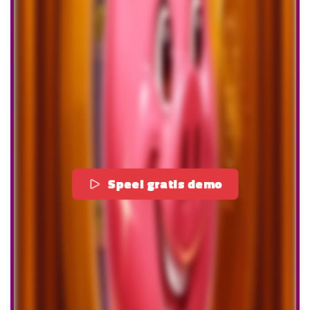
Speel gratis demo