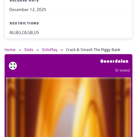
RELEASE DATE
December 12, 2025
RESTRICTIONS
AU,BG,CA,GB,US
Home
»
Slots
»
OctoPlay
»
Crack & Smash The Piggy Bank
Beoordelen
(
0
Votes)