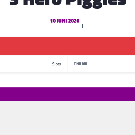
10 JUNI 2026
Slots
THEME