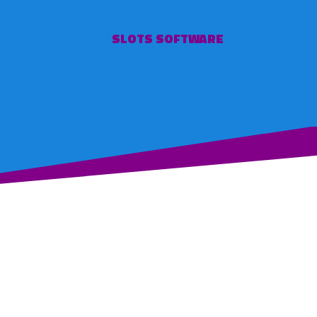
SLOTS SOFTWARE