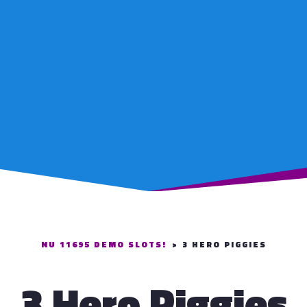
NU 11695 DEMO SLOTS!
>
3 HERO PIGGIES
3 Hero Piggies