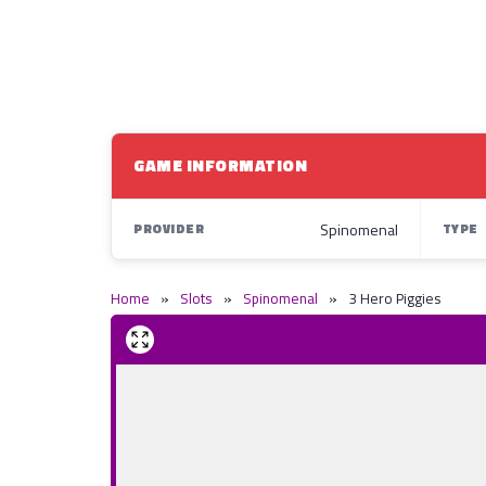
GAME INFORMATION
Spinomenal
PROVIDER
TYPE
Home
»
Slots
»
Spinomenal
»
3 Hero Piggies