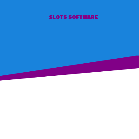
SLOTS SOFTWARE