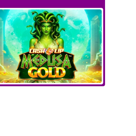
VOLGENDE
1 Reel – Gladiator’s Rising