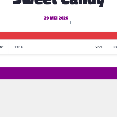
29 MEI 2026
tic
Slots
TYPE
R