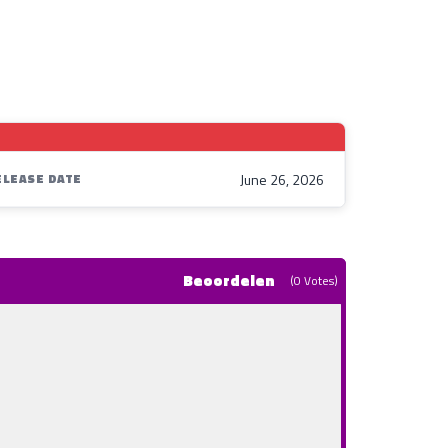
June 26, 2026
ELEASE DATE
Beoordelen
(
0
Votes)