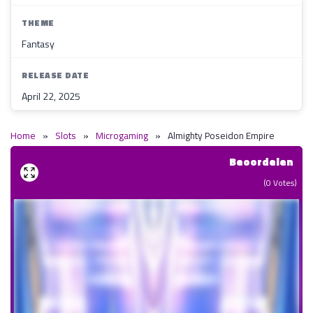
THEME
Fantasy
RELEASE DATE
April 22, 2025
Home
»
Slots
»
Microgaming
»
Almighty Poseidon Empire
Beoordelen
(
0
Votes)