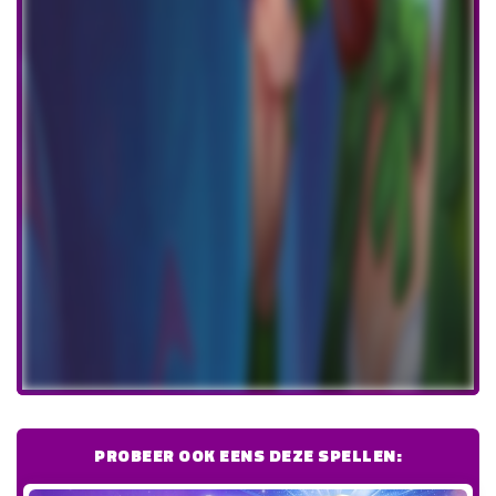
PROBEER OOK EENS DEZE SPELLEN: