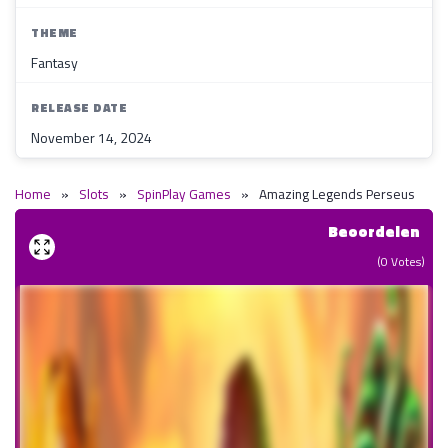
THEME
Fantasy
RELEASE DATE
November 14, 2024
Home
»
Slots
»
SpinPlay Games
»
Amazing Legends Perseus
Beoordelen
(
0
Votes)