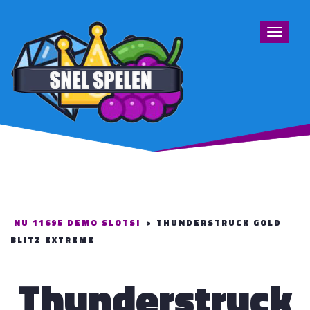
Toggle
navigat
NU 11695 DEMO SLOTS!
>
THUNDERSTRUCK GOLD
BLITZ EXTREME
Thunderstruck