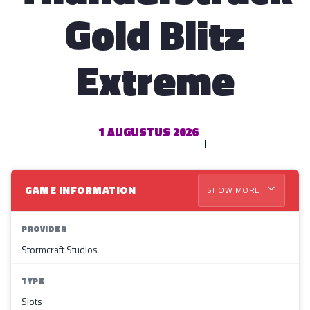
Gold Blitz
Extreme
1 AUGUSTUS 2026
GAME INFORMATION
SHOW MORE
PROVIDER
Stormcraft Studios
TYPE
Slots