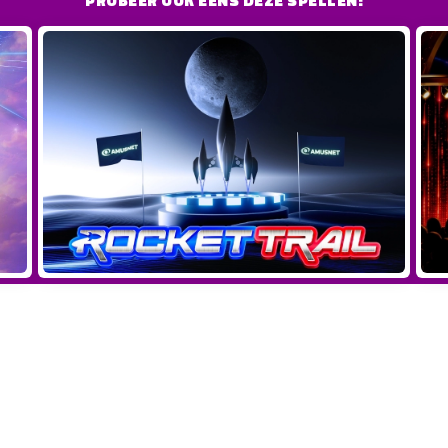
PROBEER OOK EENS DEZE SPELLEN: