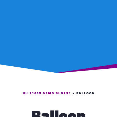
NU 11695 DEMO SLOTS!
>
BALLOON
Balloon