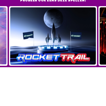
PROBEER OOK EENS DEZE SPELLEN: