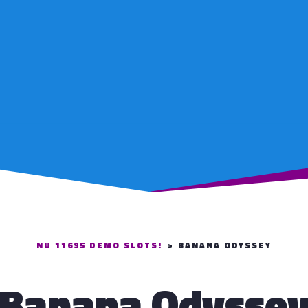
NU 11695 DEMO SLOTS!
>
BANANA ODYSSEY
Banana Odysse