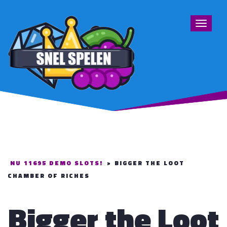
Toggle
navigat
NU 11695 DEMO SLOTS!
>
BIGGER THE LOOT
CHAMBER OF RICHES
Bigger the Loot