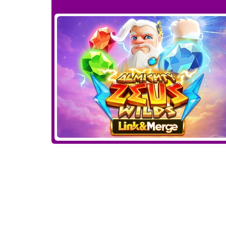
VORIGE
Toymaker Magic