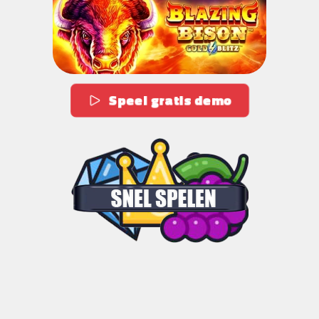
Speel gratis demo