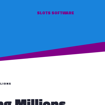
SLOTS SOFTWARE
LLIONS
ng Millions