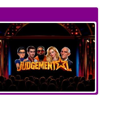
VOLGENDE