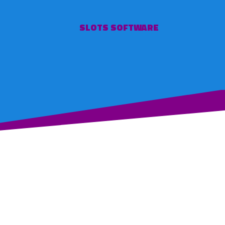
SLOTS SOFTWARE