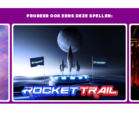
PROBEER OOK EENS DEZE SPELLEN: