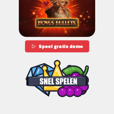
Speel gratis demo