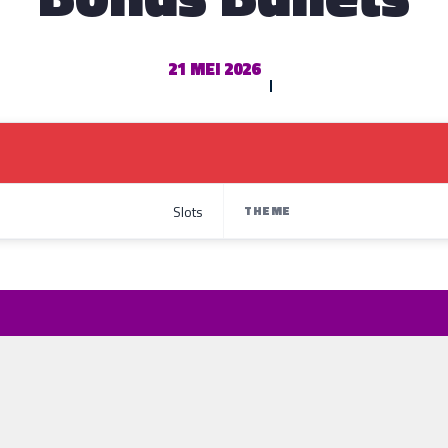
21 MEI 2026
Slots
THEME