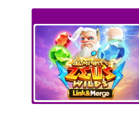
VORIGE