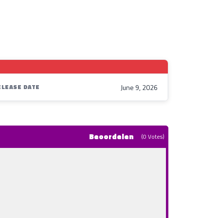
June 9, 2026
ELEASE DATE
Beoordelen
(
0
Votes)