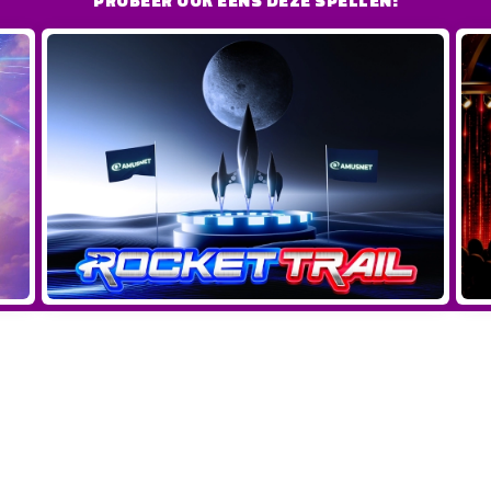
PROBEER OOK EENS DEZE SPELLEN:
3