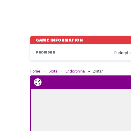
GAME INFORMATION
Endorphi
PROVIDER
Home
»
Slots
»
Endorphina
»
Zlatan