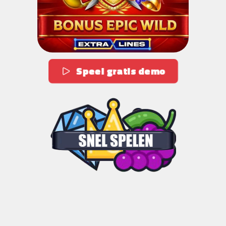
Speel gratis demo