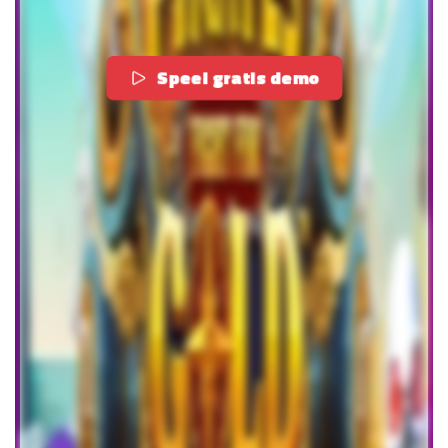
Speel gratis demo