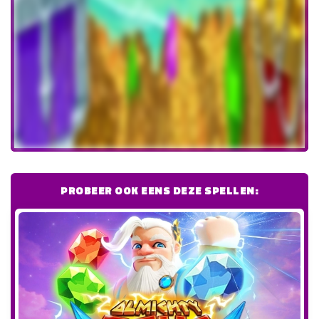
PROBEER OOK EENS DEZE SPELLEN: