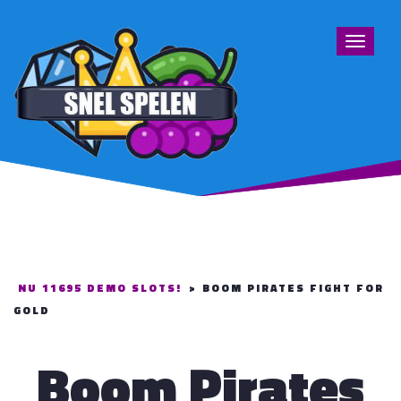
Toggle
navigat
NU 11695 DEMO SLOTS!
>
BOOM PIRATES FIGHT FOR
GOLD
Boom Pirates