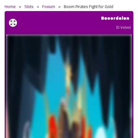
Home
»
Slots
»
Foxium
»
Boom Pirates Fight for Gold
Beoordelen
(
0
Votes)