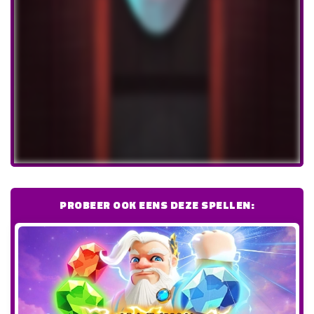
PROBEER OOK EENS DEZE SPELLEN: