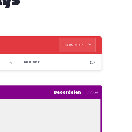
SHOW MORE
6
0.2
MIN BET
Beoordelen
(
0
Votes)