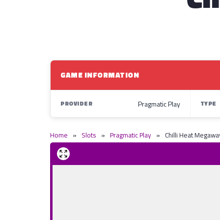
GAME INFORMATION
Pragmatic Play
PROVIDER
TYPE
Home
»
Slots
»
Pragmatic Play
»
Chilli Heat Megawa