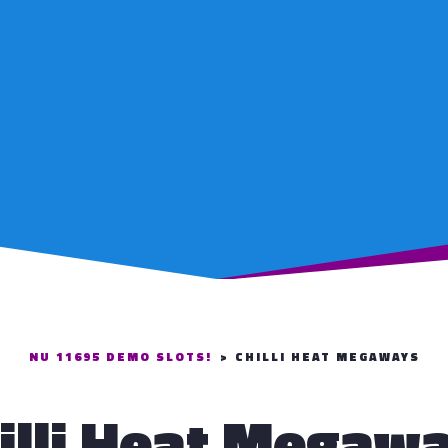
NU 11695 DEMO SLOTS!
>
CHILLI HEAT MEGAWAYS
illi Heat Megaw