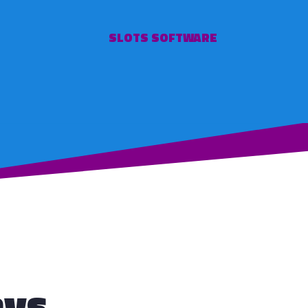
SLOTS SOFTWARE
ays