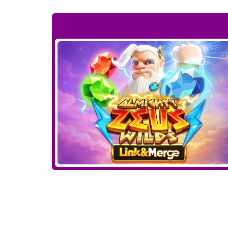
VORIGE