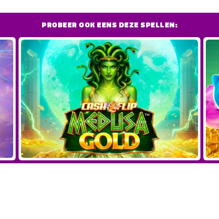
PROBEER OOK EENS DEZE SPELLEN: