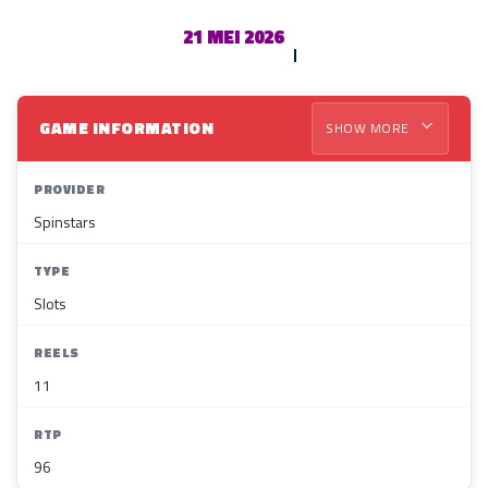
21 MEI 2026
GAME INFORMATION
SHOW MORE
PROVIDER
Spinstars
TYPE
Slots
REELS
11
RTP
96