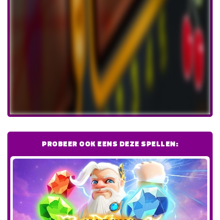
PROBEER OOK EENS DEZE SPELLEN: