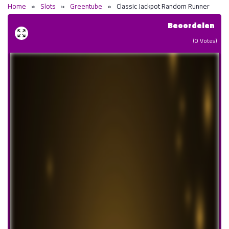
Home
»
Slots
»
Greentube
»
Classic Jackpot Random Runner
Beoordelen
(
0
Votes)