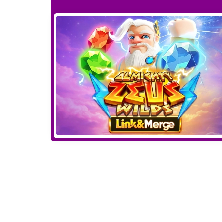
VORIGE
Classic Jackpot Random R