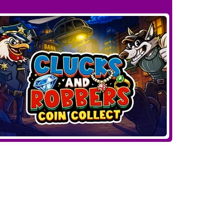
VOLGENDE
Turkey Day