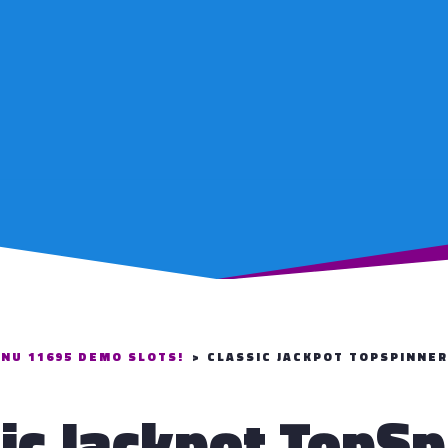
NU 11695 DEMO SLOTS!
>
CLASSIC JACKPOT TOPSPINNER
ic Jackpot TopS