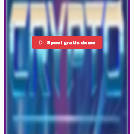
Speel gratis demo