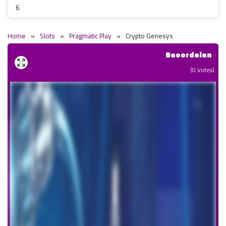
6
Home
»
Slots
»
Pragmatic Play
»
Crypto Genesys
Beoordelen
(
0
Votes)