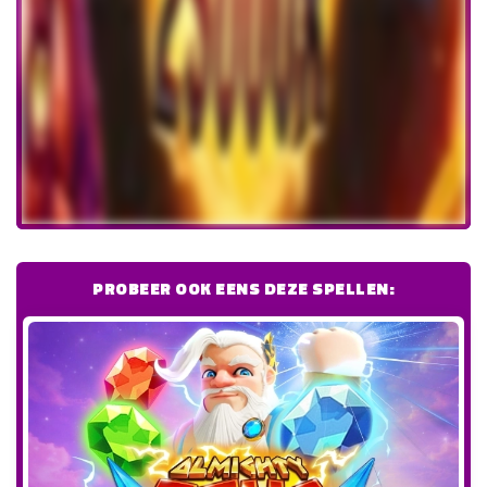
PROBEER OOK EENS DEZE SPELLEN: