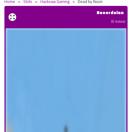
Home
»
Slots
»
Hacksaw Gaming
»
Dead by Noon
Beoordelen
(
0
Votes)