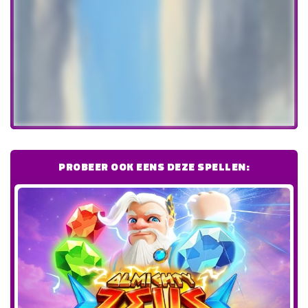
PROBEER OOK EENS DEZE SPELLEN: