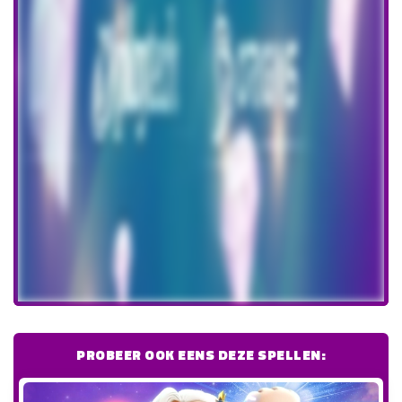
PROBEER OOK EENS DEZE SPELLEN: