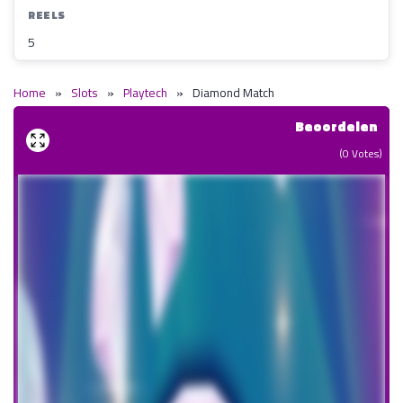
REELS
5
Home
»
Slots
»
Playtech
»
Diamond Match
Beoordelen
(
0
Votes)