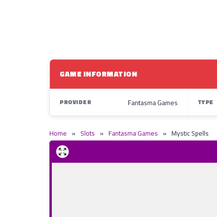
GAME INFORMATION
Fantasma Games
PROVIDER
TYPE
Home
»
Slots
»
Fantasma Games
»
Mystic Spells