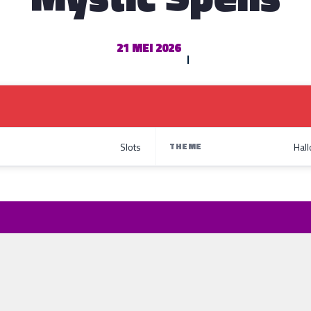
21 MEI 2026
Slots
Hal
THEME