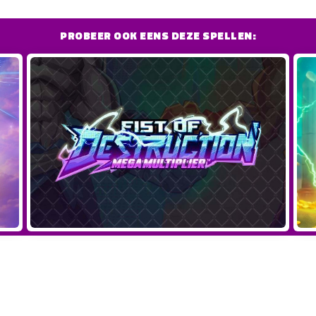
PROBEER OOK EENS DEZE SPELLEN: