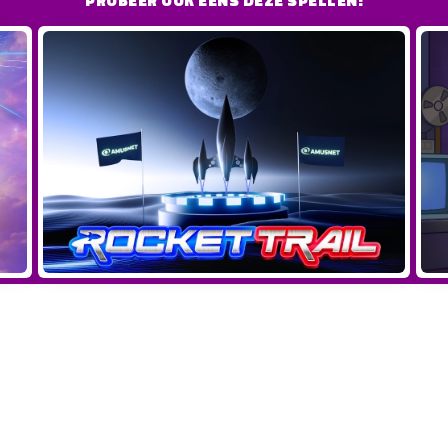
PROBEER OOK EENS DEZE SPELLEN:
eme
12