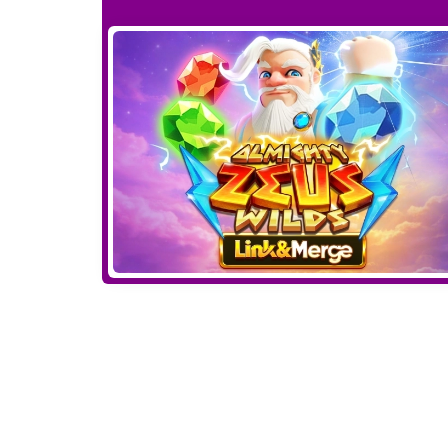
VORIGE
Golden Diamonds 40 Extr