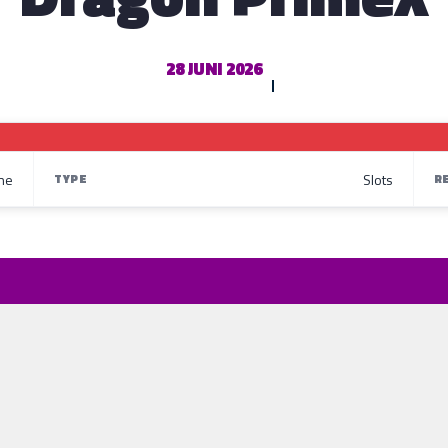
28 JUNI 2026
ne
Slots
TYPE
R