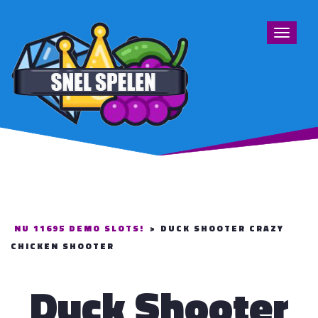
Toggle
navigat
NU 11695 DEMO SLOTS!
>
DUCK SHOOTER CRAZY
CHICKEN SHOOTER
Duck Shooter