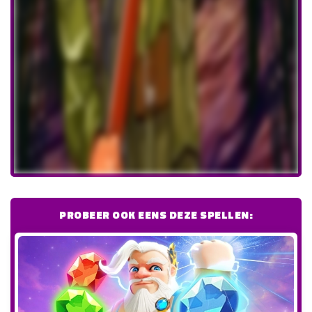
PROBEER OOK EENS DEZE SPELLEN: