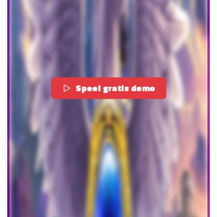
Speel gratis demo