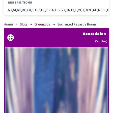
RESTRICTIONS
AR,AT,AU,BG,CA,CH,CZ,DE,ES,FR,GB,GR,HR,ID,IL,IN,IT,LV,NL,PH,PT,SE,TH
Home
»
Slots
»
Greentube
»
Enchanted Pegasus Boom
Beoordelen
(
0
Votes)