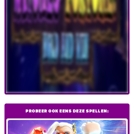
PROBEER OOK EENS DEZE SPELLEN: