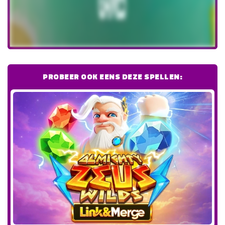
PROBEER OOK EENS DEZE SPELLEN: