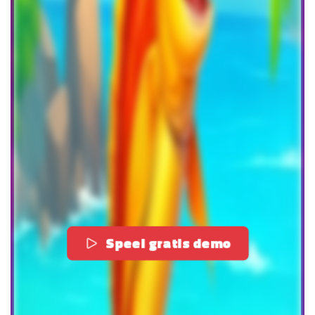
Speel gratis demo