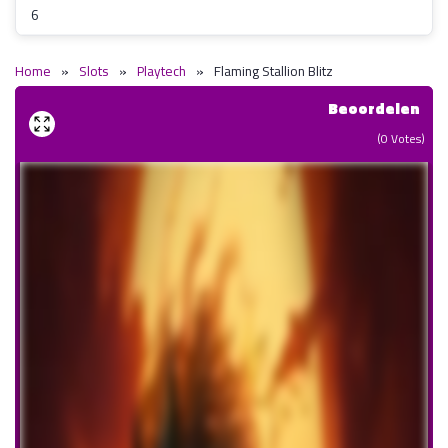
6
Home
»
Slots
»
Playtech
»
Flaming Stallion Blitz
Beoordelen
(
0
Votes)