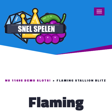
Toggle
navigat
NU 11695 DEMO SLOTS!
>
FLAMING STALLION BLITZ
Flaming