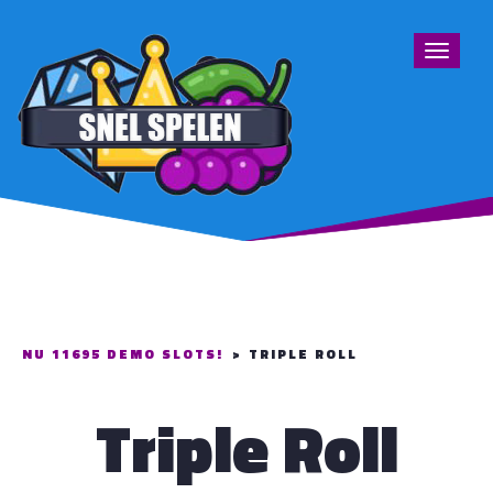
Toggle
navigat
NU 11695 DEMO SLOTS!
>
TRIPLE ROLL
Triple Roll