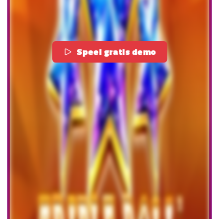
Speel gratis demo