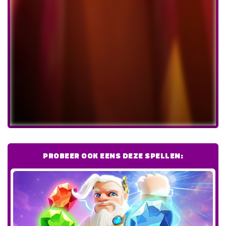
PROBEER OOK EENS DEZE SPELLEN: