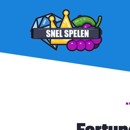
N
Fortun