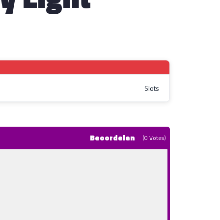
Slots
Beoordelen
(
0
Votes)