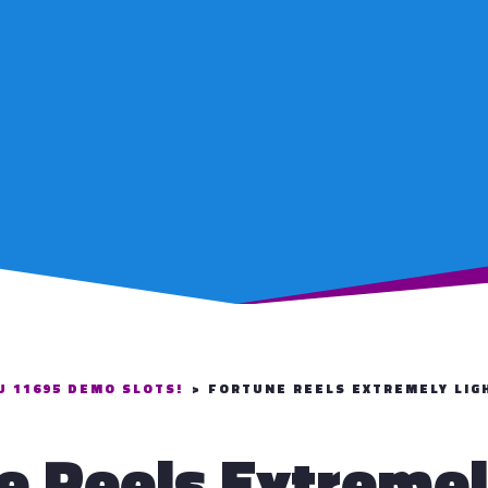
U 11695 DEMO SLOTS!
>
FORTUNE REELS EXTREMELY LIG
e Reels Extremel