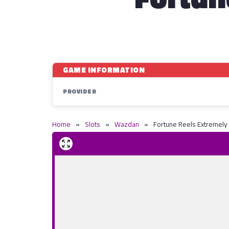
GAME INFORMATION
PROVIDER
Home
»
Slots
»
Wazdan
»
Fortune Reels Extremely 