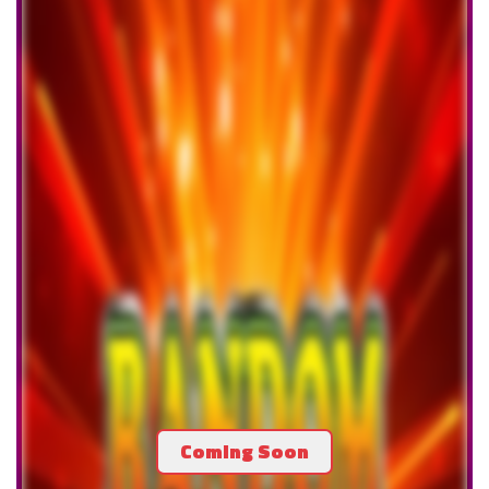
Coming Soon