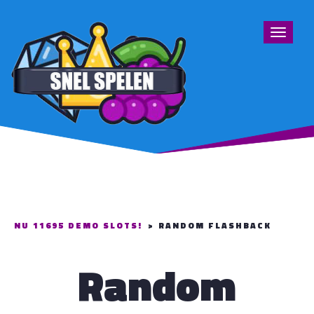
Toggle
navigat
NU 11695 DEMO SLOTS!
>
RANDOM FLASHBACK
Random