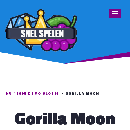
Toggle
navigat
NU 11695 DEMO SLOTS!
>
GORILLA MOON
Gorilla Moon