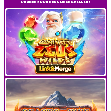
PROBEER OOK EENS DEZE SPELLEN: