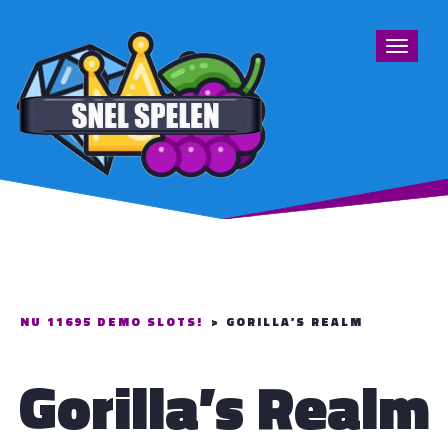
Toggle
navigat
NU 11695 DEMO SLOTS!
>
GORILLA’S REALM
Gorilla’s Realm