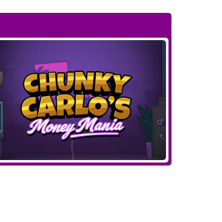
VOLGENDE