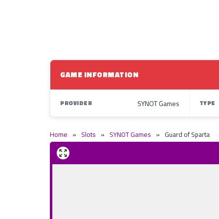
GAME INFORMATION
SYNOT Games
PROVIDER
TYPE
Home
»
Slots
»
SYNOT Games
»
Guard of Sparta