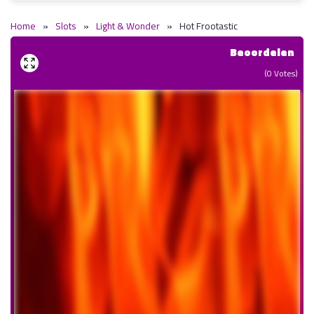
Home
»
Slots
»
Light & Wonder
»
Hot Frootastic
Beoordelen
(
0
Votes)