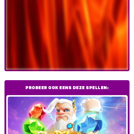
PROBEER OOK EENS DEZE SPELLEN: