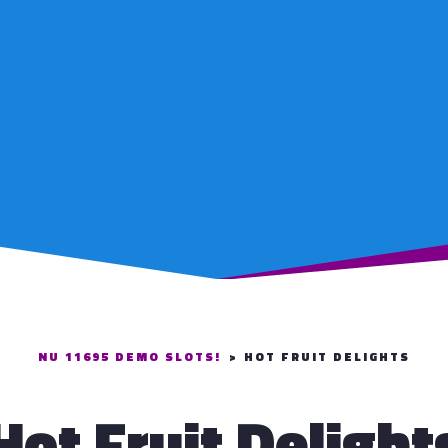
NU 11695 DEMO SLOTS!
>
HOT FRUIT DELIGHTS
Hot Fruit Delight