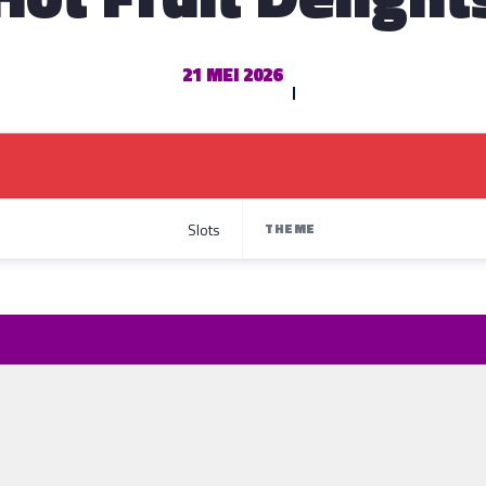
21 MEI 2026
Slots
THEME