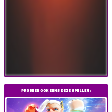
PROBEER OOK EENS DEZE SPELLEN: