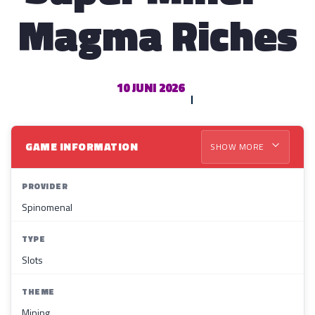
Magma Riches
10 JUNI 2026
GAME INFORMATION
SHOW MORE
PROVIDER
Spinomenal
TYPE
Slots
THEME
Mining