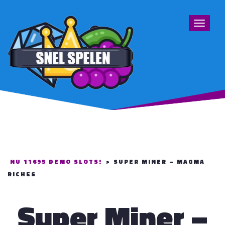
Toggle
navigat
NU 11695 DEMO SLOTS!
>
SUPER MINER – MAGMA
RICHES
Super Miner –