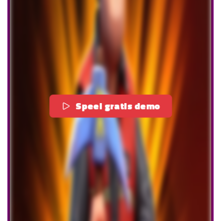
Speel gratis demo