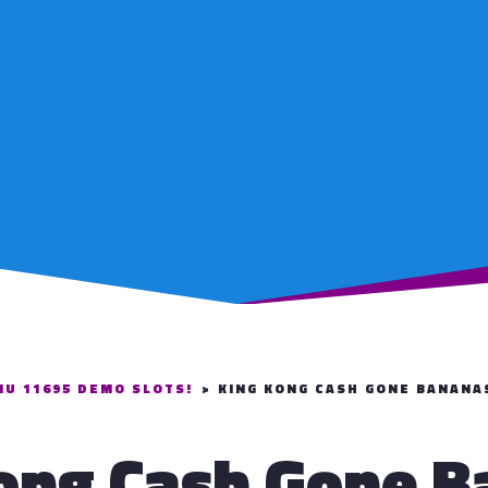
NU 11695 DEMO SLOTS!
>
KING KONG CASH GONE BANANA
ong Cash Gone 