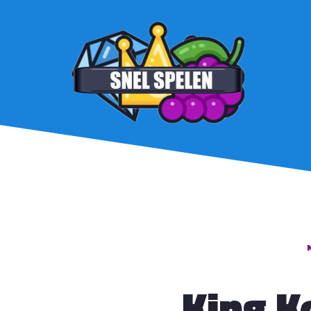
King K