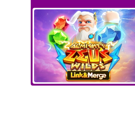
VORIGE
Wildest Gambit