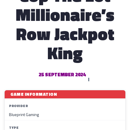
Millionaire’s
Row Jackpot
King
25 SEPTEMBER 2024
GAME INFORMATION
PROVIDER
Blueprint Gaming
TYPE