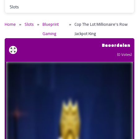
Slots
Home
»
Slots
»
Blueprint
»
Cop The Lot Millionaire's Row
Gaming
Jackpot King
Beoordelen
(
0
Votes)