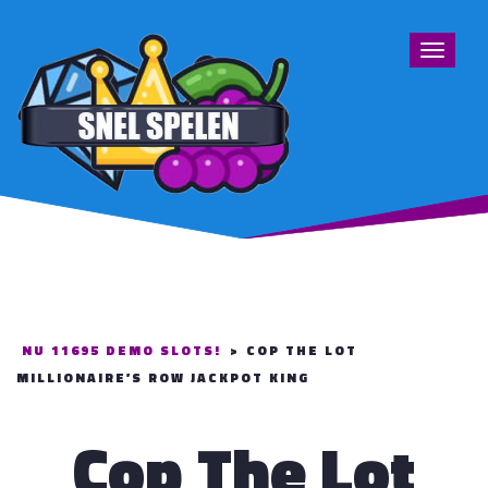
Toggle
navigat
NU 11695 DEMO SLOTS!
>
COP THE LOT
MILLIONAIRE’S ROW JACKPOT KING
Cop The Lot