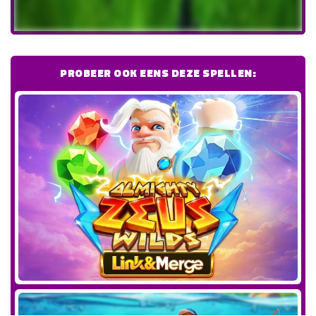
PROBEER OOK EENS DEZE SPELLEN: