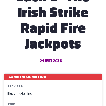
Irish Strike
Rapid Fire
Jackpots
21 MEI 2026
GAME INFORMATION
PROVIDER
Blueprint Gaming
TYPE