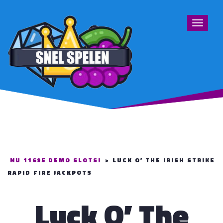
Toggle
navigat
NU 11695 DEMO SLOTS!
>
LUCK O’ THE IRISH STRIKE
RAPID FIRE JACKPOTS
Luck O’ The