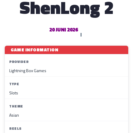
ShenLong 2
20 JUNI 2026
GAME INFORMATION
PROVIDER
Lightning Box Games
TYPE
Slots
THEME
Asian
REELS