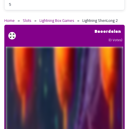
5
Home
»
Slots
»
Lightning Box Games
»
Lightning ShenLong 2
Beoordelen
(
0
Votes)