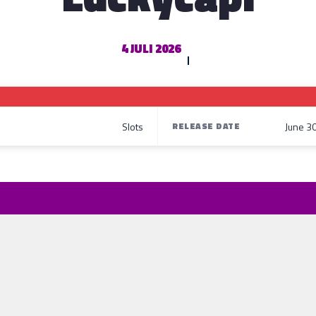
4 JULI 2026
Slots
June 3
RELEASE DATE