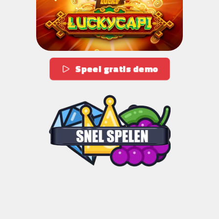
Speel gratis demo