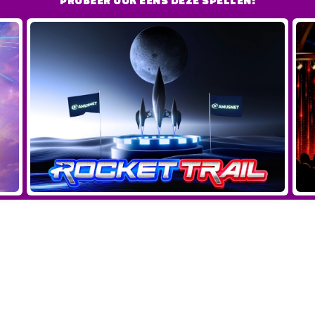
PROBEER OOK EENS DEZE SPELLEN: