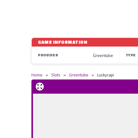
GAME INFORMATION
Greentube
PROVIDER
TYPE
Home
»
Slots
»
Greentube
»
Luckycapi