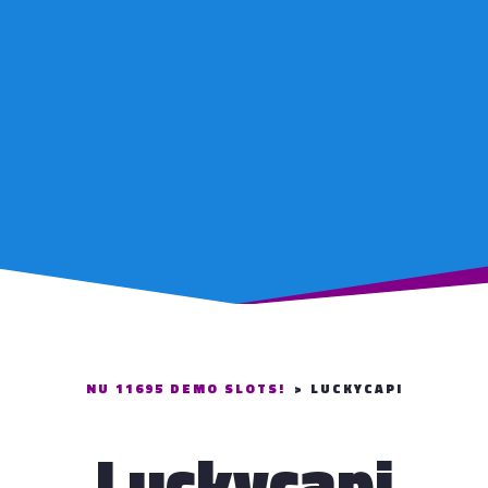
NU 11695 DEMO SLOTS!
>
LUCKYCAPI
Luckycapi