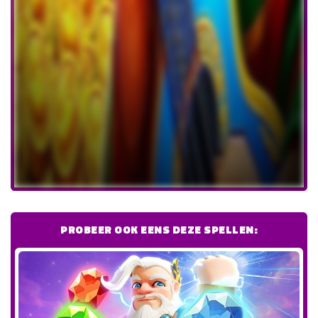
PROBEER OOK EENS DEZE SPELLEN: