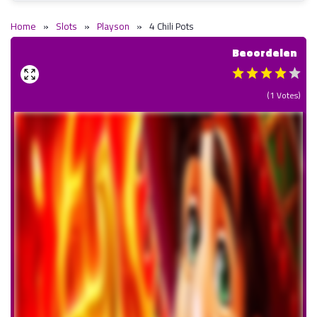
Home
»
Slots
»
Playson
»
4 Chili Pots
Beoordelen
(
1
Votes)