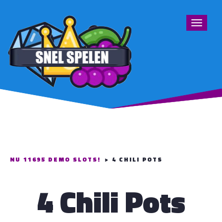
Toggle
navigat
NU 11695 DEMO SLOTS!
>
4 CHILI POTS
4 Chili Pots